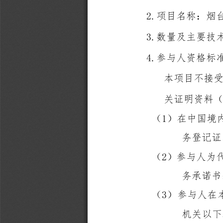
2
.
项
目
名
称
：
烟
3
.
数
量
及
主
要
技
4
.
参
与
人
资
格
标
本
项
目
不
接
关
证
明
资
料
（
1
）
在
中
国
境
务
登
记
证
（
2
）
参
与
人
为
务
承
诺
书
（
3
）
参
与
人
在
机
关
以
下