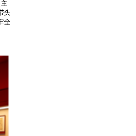
展主
带头
牢全