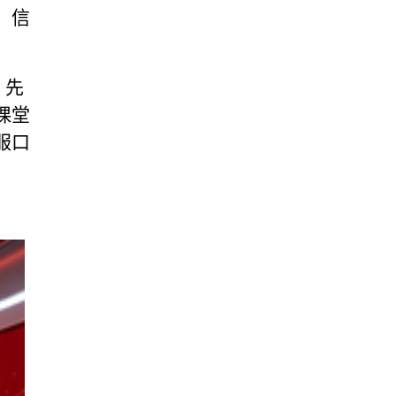
、信
、先
课堂
服口