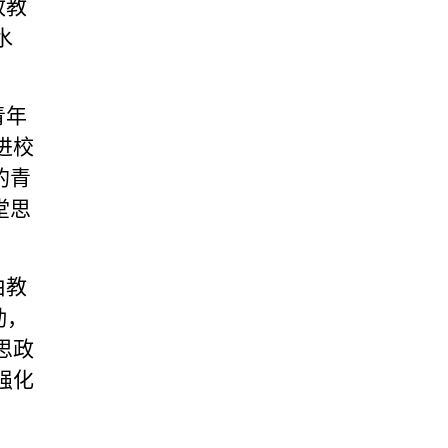
政教
水
青年
进校
的青
堂思
由教
动，
思政
强化