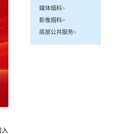
媒体烟科>
影像烟科>
底部公共服务>
习入