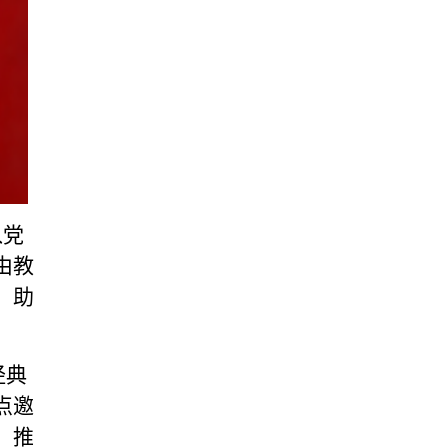
入党
由教
，助
经典
点邀
，推