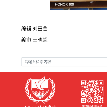
编辑 刘田鑫
编审 王晓超