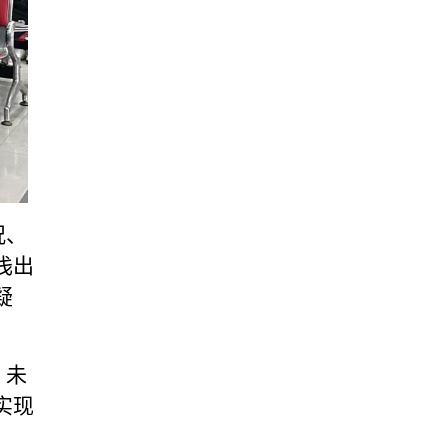
况、
浅出
疑
。未
实现