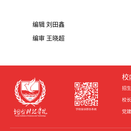
编辑 刘田鑫
编审 王晓超
校
招
校
党