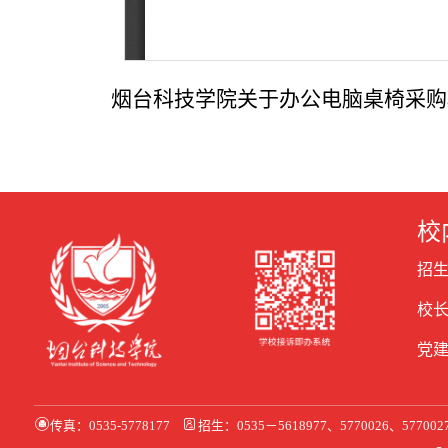
烟台科技学院关于办公电脑桌椅采
校
招
校
党
传真：0535-5778177
招生：0535－5618977、5770026、57700