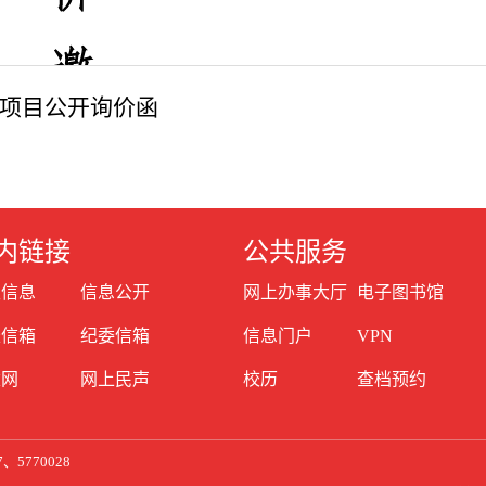
购项目公开询价函
内链接
公共服务
生信息
信息公开
网上办事大厅
电子图书馆
长信箱
纪委信箱
信息门户
VPN
建网
网上民声
校历
查档预约
27、5770028