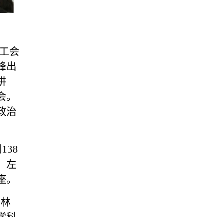
工会
锋出
讲
会。
政治
38
、左
座。
肖林