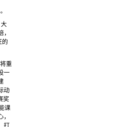
告。
，大
倍，
旺的
校将重
设一
建
标动
赛奖
赋能课
心，
，打