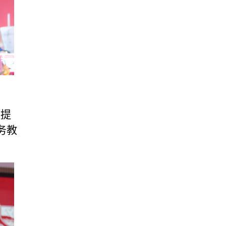
并提
务教