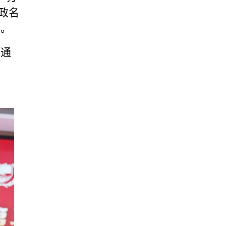
政名
展。
满通