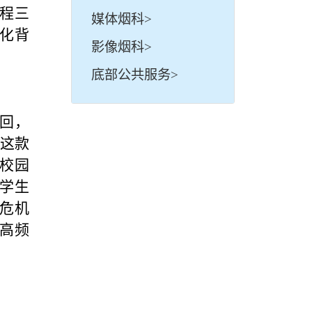
工程三
媒体烟科>
化背
影像烟科>
底部公共服务>
秒回，
。这款
为校园
为学生
理危机
等高频