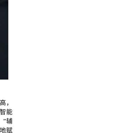
高，
智能
。”辅
有地赋