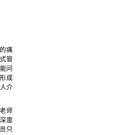
的痛
式管
智能问
形成
责人介
老师
到深度
员只