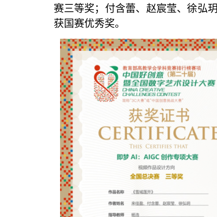
赛三等奖；付含蕾、赵宸莹、徐弘
获国赛优秀奖。