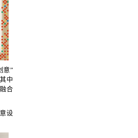
创意”
，其中
则融合
意设