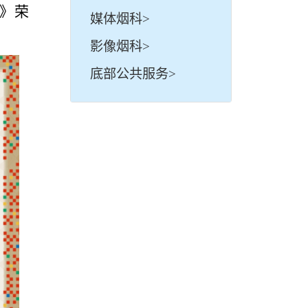
》荣
媒体烟科>
影像烟科>
底部公共服务>