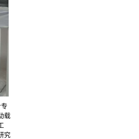
合专
动载
工
研究