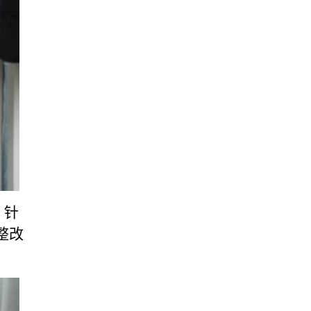
。针
整改