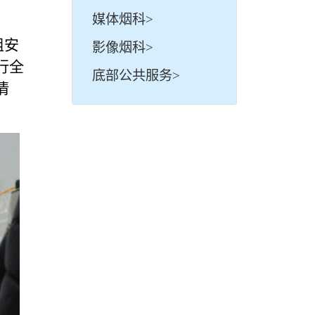
媒体烟科>
组安
影像烟科>
行全
底部公共服务>
情