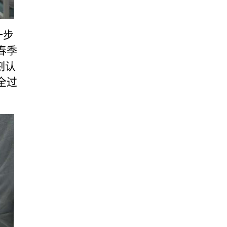
一步
春季
刻认
全过