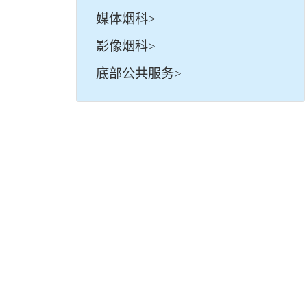
媒体烟科>
影像烟科>
底部公共服务>