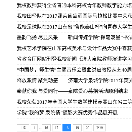
我校教师获得全省普通本科高校青年教师教学能力培
我校田径队在2017蓬莱葡萄酒国际马拉松比赛中荣
墨韵飞扬 尽显风采——新闻传媒学院“挥毫泼墨”书
我校艺术学院在山东高校美术与设计作品大赛中喜获
省教育厅网站刊登我校新闻《济大泉院教师演讲学习
“中国梦，师生情”主题音乐会暨曲洪启教授从艺40
释放激情 聚焦动感——济南大学泉城学院2017年
奉献你我 与爱同行——泉院爱心募捐活动顺利结束
我校荣获2017年全国大学生数学建模竞赛山东省二
学院“我的梦 泉院情”摄影大赛优秀作品展开展
...
上页
1
16
17
18
19
20
下页